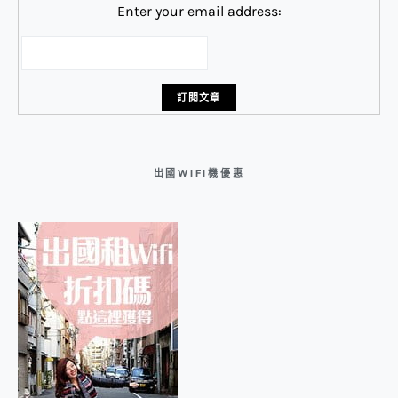
Enter your email address:
出國WIFI機優惠