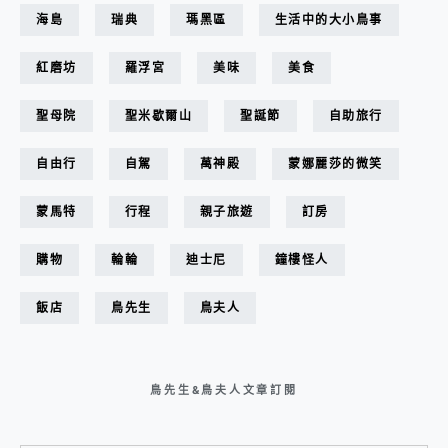
海島
瑞典
瑪黑區
生活中的大小鳥事
紅磨坊
羅浮宮
美味
美食
聖母院
聖米歇爾山
聖誕節
自助旅行
自由行
自駕
萬神殿
蒙娜麗莎的微笑
蒙馬特
行程
親子旅遊
訂房
購物
輪輪
迪士尼
鐘樓怪人
飯店
鳥先生
鳥夫人
鳥先生&鳥夫人文章訂閱