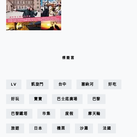
標籤雲
LV
凱旋門
台中
塞納河
好吃
好玩
寶寶
巴士底廣場
巴黎
巴黎鐵塔
市集
度假
摩天輪
旅遊
日本
機票
沙灘
法國