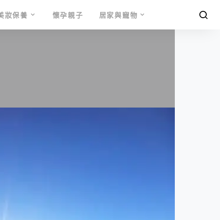
美妝保養
懷孕親子
居家與寵物