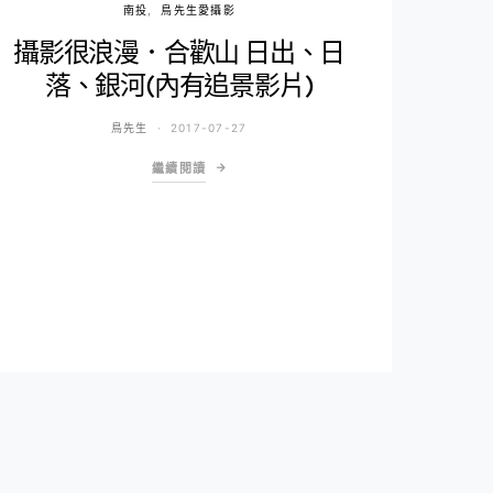
南投
鳥先生愛攝影
攝影很浪漫．合歡山 日出、日
落、銀河(內有追景影片)
鳥先生
2017-07-27
繼續閱讀