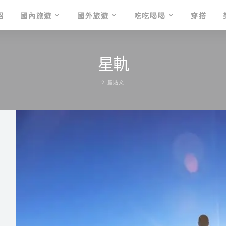
紹
國內旅遊
國外旅遊
吃吃喝喝
穿搭
星軌
2 篇貼文