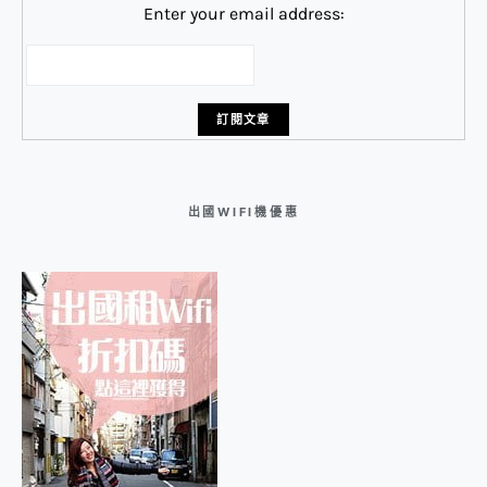
Enter your email address:
出國WIFI機優惠