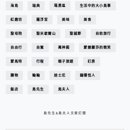
海島
瑞典
瑪黑區
生活中的大小鳥事
紅磨坊
羅浮宮
美味
美食
聖母院
聖米歇爾山
聖誕節
自助旅行
自由行
自駕
萬神殿
蒙娜麗莎的微笑
蒙馬特
行程
親子旅遊
訂房
購物
輪輪
迪士尼
鐘樓怪人
飯店
鳥先生
鳥夫人
鳥先生&鳥夫人文章訂閱