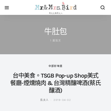
牛肚包
1 篇貼文
中部好味道
台中美食。TSGB Pop-up Shop美式
餐廳-煙燻燒肉 & 台灣精釀啤酒(蔡氏
釀酒)
鳥夫人
2019-04-02