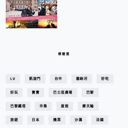
標籤雲
LV
凱旋門
台中
塞納河
好吃
好玩
寶寶
巴士底廣場
巴黎
巴黎鐵塔
市集
度假
摩天輪
旅遊
日本
機票
沙灘
法國