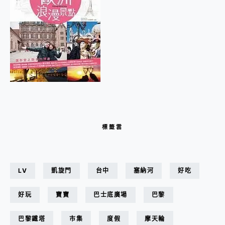
標籤雲
LV
凱旋門
台中
塞納河
好吃
好玩
寶寶
巴士底廣場
巴黎
巴黎鐵塔
市集
度假
摩天輪