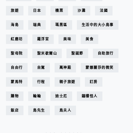
旅遊
日本
機票
沙灘
法國
海島
瑞典
瑪黑區
生活中的大小鳥事
紅磨坊
羅浮宮
美味
美食
聖母院
聖米歇爾山
聖誕節
自助旅行
自由行
自駕
萬神殿
蒙娜麗莎的微笑
蒙馬特
行程
親子旅遊
訂房
購物
輪輪
迪士尼
鐘樓怪人
飯店
鳥先生
鳥夫人