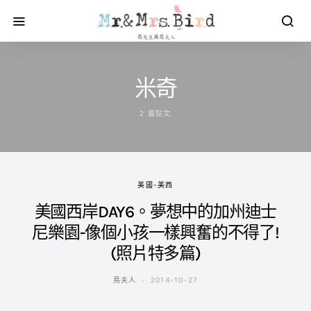
米奇
2 篇貼文
美國-美西
美國西岸DAY6。夢想中的加州迪士
尼樂園-像個小孩一樣興奮的不得了!
(照片特多篇)
鳥夫人
2014-10-27