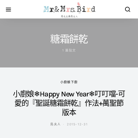
糖霜餅乾
1 篇貼文
小廚娘下廚
小廚娘❄Happy New Year❄叮叮噹-可
愛的『聖誕糖霜餅乾』作法+萬聖節
版本
鳥夫人
2015-12-31