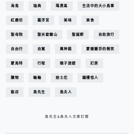
海島
瑞典
瑪黑區
生活中的大小鳥事
紅磨坊
羅浮宮
美味
美食
聖母院
聖米歇爾山
聖誕節
自助旅行
自由行
自駕
萬神殿
蒙娜麗莎的微笑
蒙馬特
行程
親子旅遊
訂房
購物
輪輪
迪士尼
鐘樓怪人
飯店
鳥先生
鳥夫人
鳥先生&鳥夫人文章訂閱