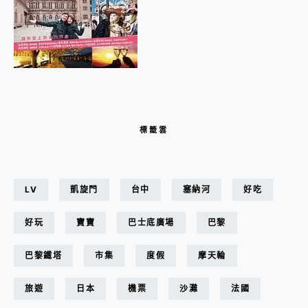
標籤雲
LV
凱旋門
台中
塞納河
好吃
好玩
寶寶
巴士底廣場
巴黎
巴黎鐵塔
市集
度假
摩天輪
旅遊
日本
機票
沙灘
法國