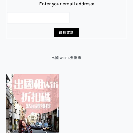
Enter your email address:
出國WIFI機優惠