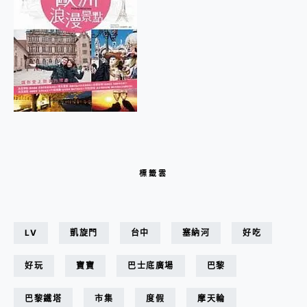
標籤雲
LV
凱旋門
台中
塞納河
好吃
好玩
寶寶
巴士底廣場
巴黎
巴黎鐵塔
市集
度假
摩天輪