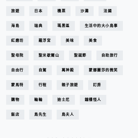
旅遊
日本
機票
沙灘
法國
海島
瑞典
瑪黑區
生活中的大小鳥事
紅磨坊
羅浮宮
美味
美食
聖母院
聖米歇爾山
聖誕節
自助旅行
自由行
自駕
萬神殿
蒙娜麗莎的微笑
蒙馬特
行程
親子旅遊
訂房
購物
輪輪
迪士尼
鐘樓怪人
飯店
鳥先生
鳥夫人