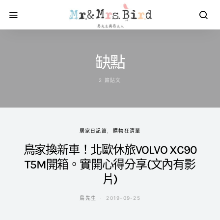
缺點
2 篇貼文
居家日記篇
購物狂清單
鳥家換新車！北歐休旅VOLVO XC90
T5M開箱。實開心得分享(文內有影
片)
鳥先生
2019-09-25