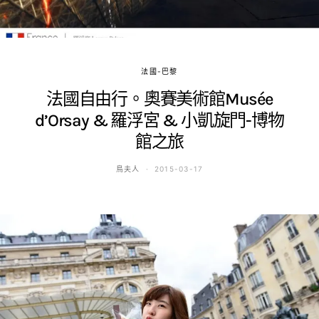
法國-巴黎
法國自由行。奧賽美術館Musée
d’Orsay & 羅浮宮 & 小凱旋門-博物
館之旅
鳥夫人
2015-03-17