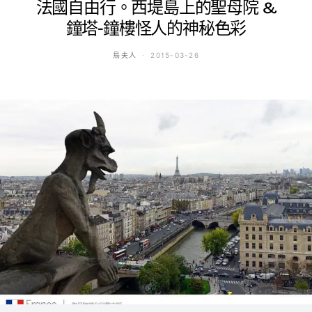
法國自由行。西堤島上的聖母院 &
鐘塔-鐘樓怪人的神秘色彩
鳥夫人
2015-03-26