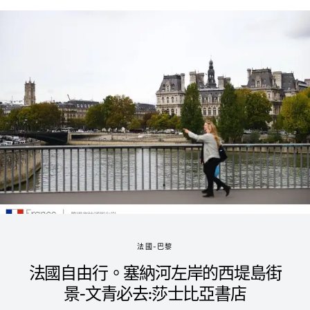
法國-巴黎
法國自由行。塞納河左岸的西堤島街
景-文青必去:莎士比亞書店