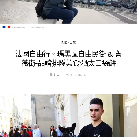
法國-巴黎
法國自由行。瑪黑區自由民街 & 薔
薇街-品嚐排隊美食:猶太口袋餅
鳥夫人
2015-06-08