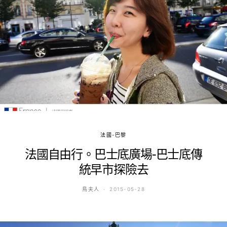
法國-巴黎
法國自由行。巴士底廣場-巴士底傳
統早市探險去
鳥夫人
2015-05-28