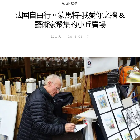
法國-巴黎
法國自由行。蒙馬特-我愛你之牆 &
藝術家聚集的小丘廣場
鳥夫人
2015-06-17