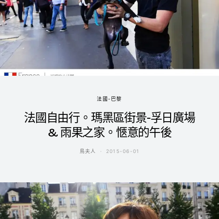
法國-巴黎
法國自由行。瑪黑區街景-孚日廣場
& 雨果之家。愜意的午後
鳥夫人
2015-06-01