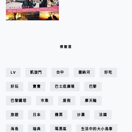
標籤雲
LV
凱旋門
台中
塞納河
好吃
好玩
寶寶
巴士底廣場
巴黎
巴黎鐵塔
市集
度假
摩天輪
旅遊
日本
機票
沙灘
法國
海島
瑞典
瑪黑區
生活中的大小鳥事