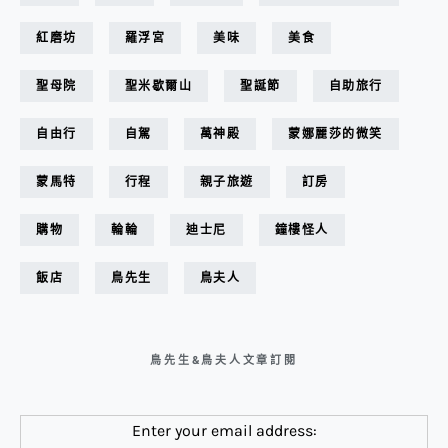
紅磨坊
羅浮宮
美味
美食
聖母院
聖米歇爾山
聖誕節
自助旅行
自由行
自駕
萬神殿
蒙娜麗莎的微笑
蒙馬特
行程
親子旅遊
訂房
購物
輪輪
迪士尼
鐘樓怪人
飯店
鳥先生
鳥夫人
鳥先生&鳥夫人文章訂閱
Enter your email address: