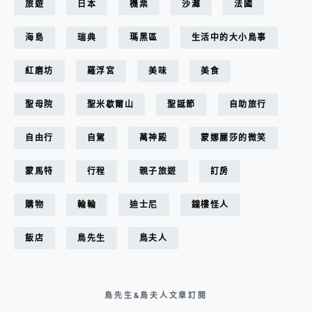
旅遊
日本
機票
沙灘
法國
海島
瑞典
瑪黑區
生活中的大小鳥事
紅磨坊
羅浮宮
美味
美食
聖母院
聖米歇爾山
聖誕節
自助旅行
自由行
自駕
萬神殿
蒙娜麗莎的微笑
蒙馬特
行程
親子旅遊
訂房
購物
輪輪
迪士尼
鐘樓怪人
飯店
鳥先生
鳥夫人
鳥先生&鳥夫人文章訂閱