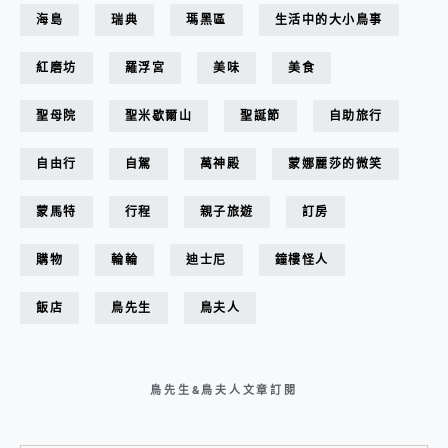
海島
瑞典
瑪黑區
生活中的大小鳥事
紅磨坊
羅浮宮
美味
美食
聖母院
聖米歇爾山
聖誕節
自助旅行
自由行
自駕
萬神殿
蒙娜麗莎的微笑
蒙馬特
行程
親子旅遊
訂房
購物
輪輪
迪士尼
鐘樓怪人
飯店
鳥先生
鳥夫人
鳥先生&鳥夫人文章訂閱