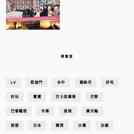
標籤雲
LV
凱旋門
台中
塞納河
好吃
好玩
寶寶
巴士底廣場
巴黎
巴黎鐵塔
市集
度假
摩天輪
旅遊
日本
機票
沙灘
法國