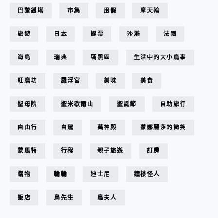
巴黎鐵塔
市集
度假
摩天輪
旅遊
日本
機票
沙灘
法國
海島
瑞典
瑪黑區
生活中的大小鳥事
紅磨坊
羅浮宮
美味
美食
聖母院
聖米歇爾山
聖誕節
自助旅行
自由行
自駕
萬神殿
蒙娜麗莎的微笑
蒙馬特
行程
親子旅遊
訂房
購物
輪輪
迪士尼
鐘樓怪人
飯店
鳥先生
鳥夫人