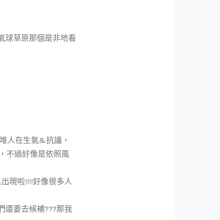
熱氣球草原那個是非地看
一大堆人在生氣&抗議，
天，不過好像是依照風
現啦!!!!好像很多人
們還要去候補???那我