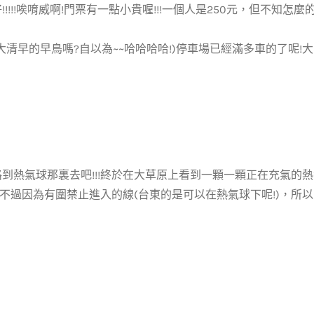
!!!!!唉唷威啊!門票有一點小貴喔!!!一個人是250元，但不知怎
大清早的早鳥嗎?自以為~~哈哈哈哈!)停車場已經滿多車的了呢!大
到熱氣球那裏去吧!!!終於在大草原上看到一顆一顆正在充氣的熱氣球
!!不過因為有圍禁止進入的線(台東的是可以在熱氣球下呢!)，所以只能