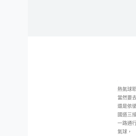
熱氣球耶
當然要去
還是依循
國道三
一路通
氣球，