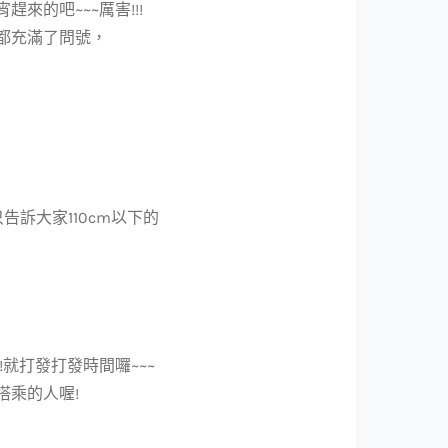
來的吧~~~厲害!!!
都充滿了問號，
告訴大家110cm以下的
就打發打發時間囉~~~
搭乘的人喔!