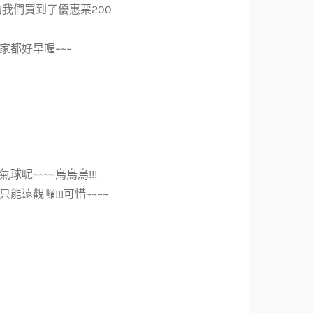
麼的我們買到了優惠票200
家都好早喔~~~
呢~~~~烏烏烏!!!
遠觀囉!!!可惜~~~~