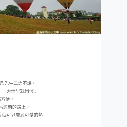
跟鳥先生二話不說，
，一大清早就出發…
滿方便，
馬瀨前的路上，
等就可以看到可愛的熱