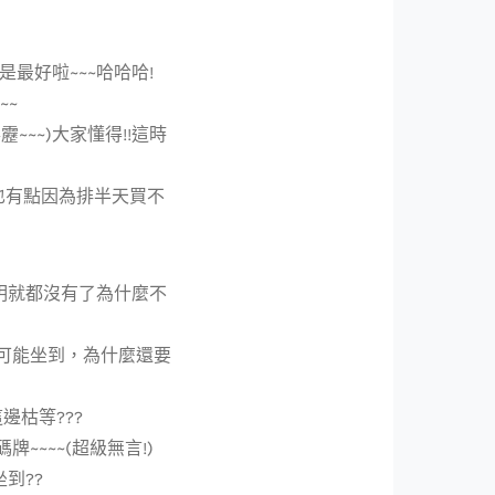
最好啦~~~哈哈哈!
~~
~~~)大家懂得!!這時
也有點因為排半天買不
明就都沒有了為什麼不
可能坐到，為什麼還要
邊枯等???
~~~(超級無言!)
到??