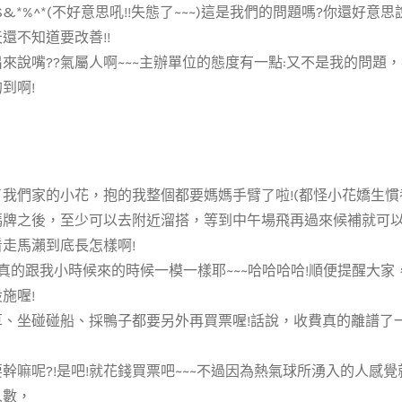
*$&*%^*(不好意思吼!!失態了~~~)這是我們的問題嗎?你還好意思
還不知道要改善!!
來說嘴??氣屬人啊~~~主辦單位的態度有一點:又不是我的問題
到啊!
我們家的小花，抱的我整個都要媽媽手臂了啦!(都怪小花嬌生慣養又
碼牌之後，至少可以去附近溜搭，等到中午場飛再過來候補就可
走馬瀨到底長怎樣啊!
真的跟我小時候來的時候一模一樣耶~~~哈哈哈哈!順便提醒大
施喔!
草、坐碰碰船、採鴨子都要另外再買票喔!話說，收費真的離譜了
幹嘛呢?!是吧!就花錢買票吧~~~不過因為熱氣球所湧入的人感
人數，