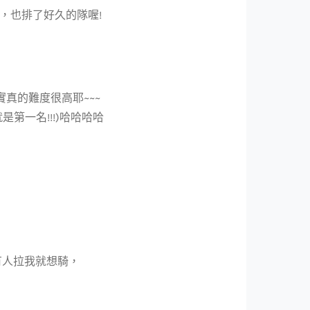
“，也排了好久的隊喔!
實真的難度很高耶~~~
是第一名!!!)哈哈哈哈
有人拉我就想騎，