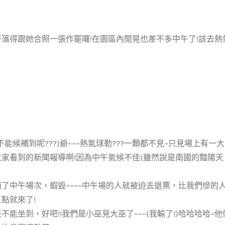
好落得跟她合照一張作罷囉!在園區內閒晃也差不多中午了!該去
不能候補到呢???)爺~~~熱氣球勒???一顆都不見~只見場上有
大家看到的新聞報導啊!因為中午氣候不佳(雖然說是南國的豔陽
了中午場次，蝦毀~~~~中午場的人就被迫去退票，比我們慘的人出
點就來了!
不能坐到，好吧!!我們是小巫見大巫了~~~(我輸了!)哈哈哈哈~他