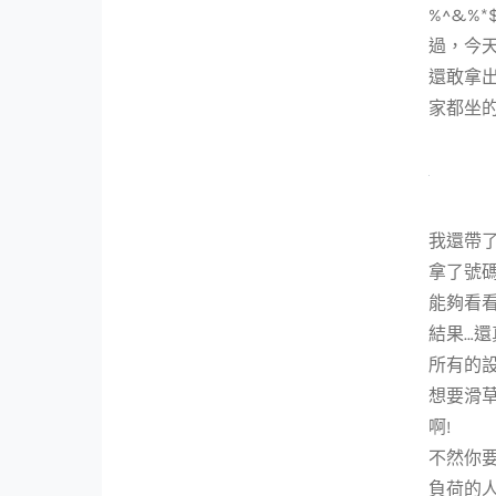
%^&%
過，今天
還敢拿出
家都坐的
我還帶了
拿了號
能夠看看
結果…還
所有的設
想要滑
啊!
不然你要
負荷的