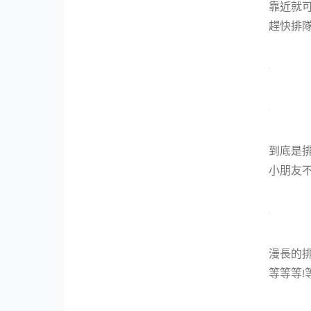
靠近就可
趕快排
到底是排
小朋友不
漫長的排
等等等!