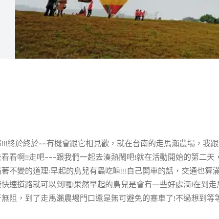
!!!終於終於~~有機會跟它相見歡，就在台南的走馬瀨農場，我
看看啊!!走吧~~~跟我們一起去湊熱鬧吧!就在活動開始的第二天
著不變的道理:早起的鳥兒有蟲吃嘛!!!自己開車的話，交通也算
接快速道路就可以到囉!果然早起的鳥兒是會有一些好處滴!在到走
行無阻，到了走馬瀨農場門口還是無可避免的塞車了!不過想到等