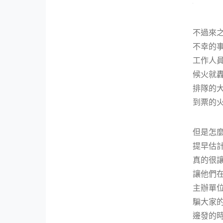
不過來之
不幸的事
工作人員
候火就轟
排隊的大
到票的火
但是怎
提早估計
真的很
讓他們在
主辦單位
騙大家的
邊發的時