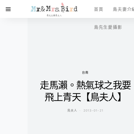
首頁
鳥夫妻介
鳥先生愛攝影
台南
走馬瀨。熱氣球之我要
飛上青天【鳥夫人】
鳥夫人
2013-01-21