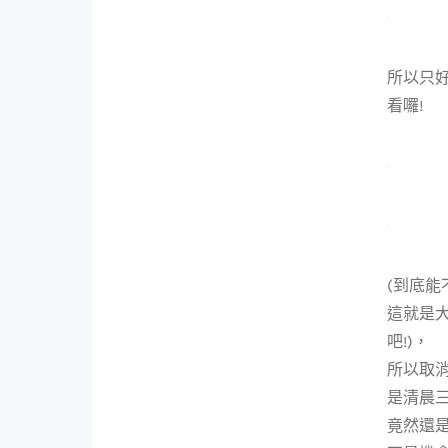
所以只
看囉!
(到底能
這就是
吧!)，
所以取消
是清晨三
竟然還是