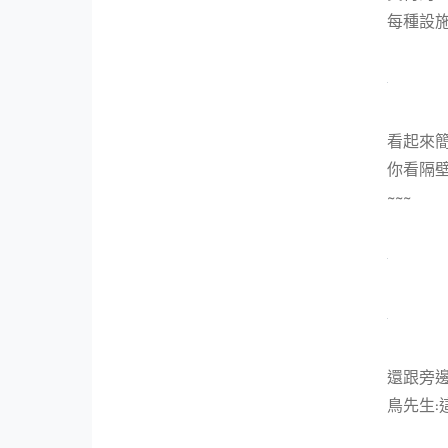
每種設施
看起來簡
你看隔壁
~~~
還跟旁邊
鳥先生: