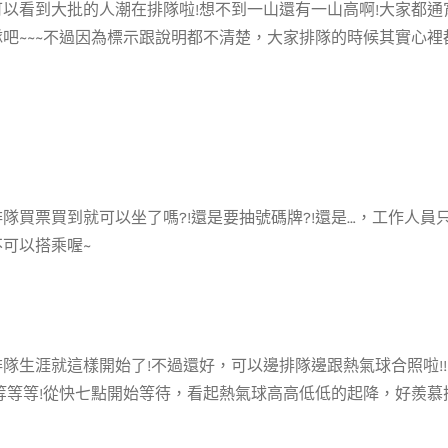
以看到大批的人潮在排隊啦!想不到一山還有一山高啊!大家都通宵趕
隊吧~~~不過因為標示跟說明都不清楚，大家排隊的時候其實心裡
隊買票買到就可以坐了嗎?!還是要抽號碼牌?!還是…，工作人員只
可以搭乘喔~
隊生涯就這樣開始了!不過還好，可以邊排隊邊跟熱氣球合照啦!!!
等等等!從快七點開始等待，看起熱氣球高高低低的起降，好羨慕