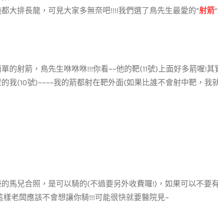
都大排長龍，可見大家多無奈吧!!!!我們選了鳥先生最愛的”
射箭
單的射箭，鳥先生咻咻咻!!!你看~~他的靶(11號)上面好多箭喔!其
的我(10號)~~~~我的箭都射在靶外面(如果比誰不會射中靶，我就
的馬兒合照，是可以騎的(不過要另外收費囉!)，如果可以不要
這樣老闆應該不會想讓你騎!!!可能很快就要醫院見~