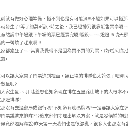
前就有做好心理準備，搭不到也是有可能滴!!!不過如果可以搭那是
就發生了!等了約莫4個小時之後，我已經排到很靠近售票亭囉~~
竟然說中午場跟下午場的票已經賣完囉!蝦毀~~~~~燈燈!!!(晴天霹靂
的一聲燒了起來啊!!!
家都瘋狂了~~~其實我覺得不是因為買不買的到票，(好啦!可能
氣)
麼可以讓大家買了門票進到裡面，無止境的排隊也太誇張了吧!明
數量呢?
讓人家生氣耶~用膝蓋想也知道現在排在五里路山坡下的人根本不
那邊排隊?
都沒有去過郵局或銀行嗎?不知道有號碼牌嗎?一定要讓大家在這
門票錢進來排隊???後來他們才理出解決方案，就是發候補的號碼牌~
候竟然還解釋說:昨天第一天我們也是很混亂，很多人也都沒有坐