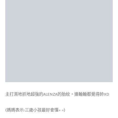
主打濕地抓地超強的ALENZA的胎紋，連輪輪都覺得帥XD
(媽媽表示:三歲小孩最好會懂= =)