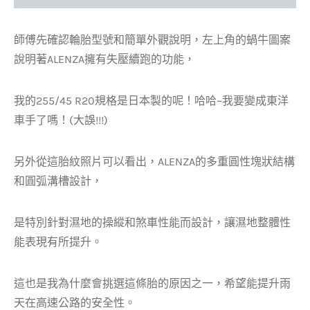
師傅先確認輪胎型號和簡單外觀說明，左上角的蝸牛圖案
說明著ALENZA擁有失壓續跑的功能，
我的255/45 R20規格是日本製的呢！哈哈~我要變成東洋
車手了嗎！(大誤!!!)
另外從這胎紋照片可以看出，ALENZA的多重圓性塊狀結構
和圓弧溝槽設計，
是特別針對濕地的操縱和煞車性能而設計，讓濕地整體性
能表現有所提升。
這也是我為什麼會挑選這條胎的原因之一，希望能提升雨
天在高速公路的安全性。