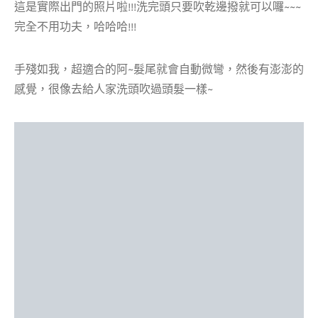
這是實際出門的照片啦!!!洗完頭只要吹乾邊撥就可以囉~~~
完全不用功夫，哈哈哈!!!
手殘如我，超適合的阿~髮尾就會自動微彎，然後有澎澎的
感覺，很像去給人家洗頭吹過頭髮一樣~