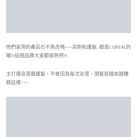
他們家用的產品也不馬虎唷~~~染劑和護髮…都是L’OREAL的
喔!!!這個品牌大家都很熟吧!!!
主打邊染燙邊護髮，不會因為每次染燙，頭髮就越來越糟
糕這樣~~~