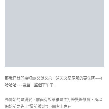
那我們就開始吧!!!(又燙又染，這天又是屁股的硬仗阿~~~)
哈哈哈~~~要坐一整個下午了!!!
先開始的是燙髮，前面有說萊雅是主打邊燙邊護髮，所以
開始前要先上”燙前護髮”(下圖右上角)~