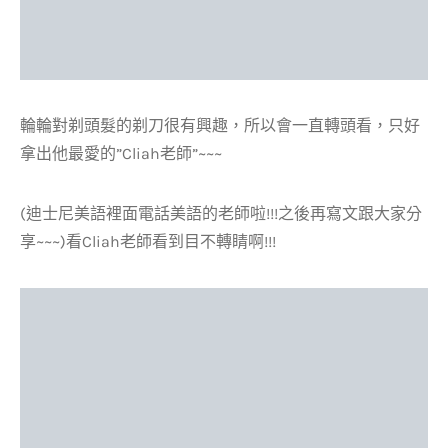
輪輪對剃頭髮的剃刀很有興趣，所以會一直轉頭看，只好
拿出他最愛的”Cliah老師”~~~
(迪士尼美語裡面電話美語的老師啦!!!之後再寫文跟大家分
享~~~)看Cliah老師看到目不轉睛啊!!!