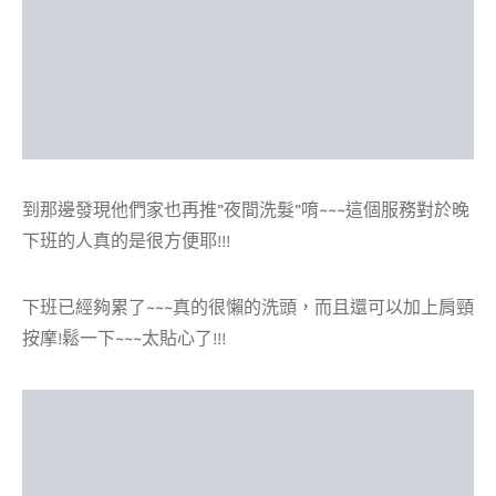
到那邊發現他們家也再推”夜間洗髮”唷~~~這個服務對於晚
下班的人真的是很方便耶!!!
下班已經夠累了~~~真的很懶的洗頭，而且還可以加上肩頸
按摩!鬆一下~~~太貼心了!!!