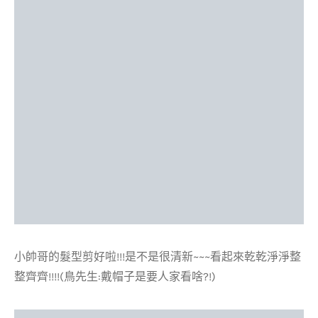
小帥哥的髮型剪好啦!!!是不是很清新~~~看起來乾乾淨淨整
整齊齊!!!!(鳥先生:戴帽子是要人家看啥?!)