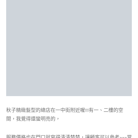
秋子精緻髮型的總店在一中街附近喔!!!有一、二樓的空
間，我覺得還蠻明亮的，
服務價格也在門口就寫得清清楚楚，讓顧客可以參考~~~當