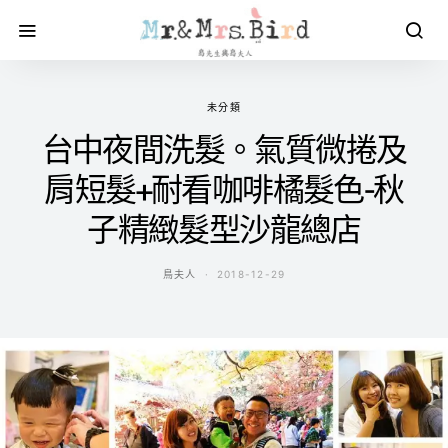
未分類
台中夜間洗髮。氣質微捲及
肩短髮+耐看咖啡橘髮色-秋
子精緻髮型沙龍總店
鳥夫人
2018-12-29