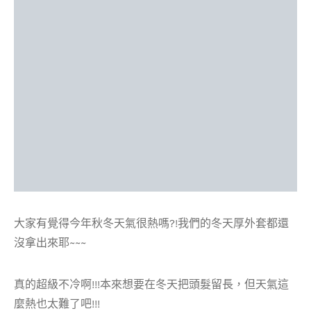
大家有覺得今年秋冬天氣很熱嗎?!我們的冬天厚外套都還
沒拿出來耶~~~
真的超級不冷啊!!!本來想要在冬天把頭髮留長，但天氣這
麼熱也太難了吧!!!