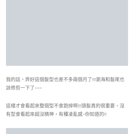
我的話，弄好這個髮型也差不多兩個月了!!!瀏海和髮尾也
該修剪一下了~~~
這樣才會看起來整個型不會跑掉啊!!!頭髮真的很重要，沒
有型會看起來超沒精神，有種凌亂感~你知道的!!