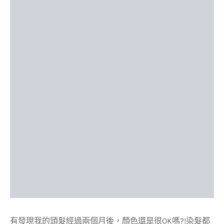
有發現我的頭髮經過兩個月後，顏色還是很OK嗎?!染髮都