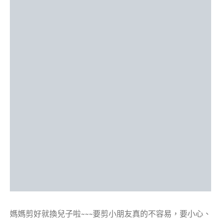
媽媽剪好就換兒子啦~~~要剪小朋友真的不容易，要小心、