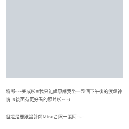
將啷~~~完成啦!!!我只能說原諒我坐一整個下午後的疲憊神
情!!!(後面有更好看的照片啦~~~)
但還是要跟設計師Mina合照一張阿~~~