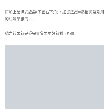
再加上結構式護髮(下圖右下角)，邊燙邊護!!!然後燙髮劑用
的也是萊雅的~~~
總之效果就是燙完髮質要更好就對了啦!!!