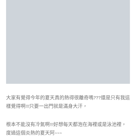
大家有覺得今年的夏天真的熱得很離奇嗎???還是只有我這
樣覺得啊!!!只要一出門就是滿身大汗，
根本不能沒有冷氣啊!!!好想每天都泡在海裡或是泳池裡，
度過這個炎熱的夏天阿~~~