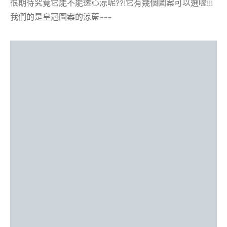
很期待究竟它能不能透心涼呢??!它有幾個圖案可以選喔!!!
我們的是皇冠圖案的涼蓆~~~