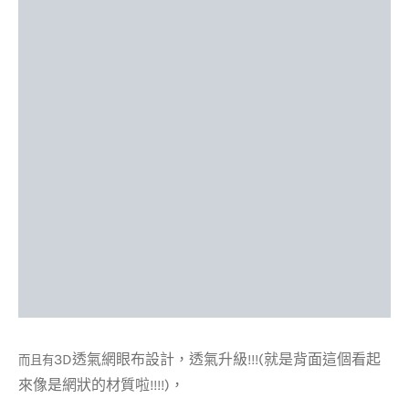
3D透氣網眼布設
計，透氣升級!!!(就是背面這個看起
而且有
來像是網狀的材質啦!!!!)，