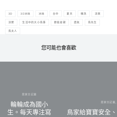
3D
3D冰絲
冰絲
台中
夏天
機洗
涼爽
涼蓆
生活中的大小鳥事
節能省碳
透氣
鳥先生
鳥夫人
您可能也會喜歡
居家日記篇
居家日記篇
輪輪成為國小
生。每天專注寫
鳥家給寶寶安全、