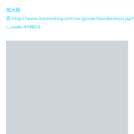
加大組
合:
http://www.momoshop.com.tw/goods/GoodsDetail.jsp?
i_code=4119603