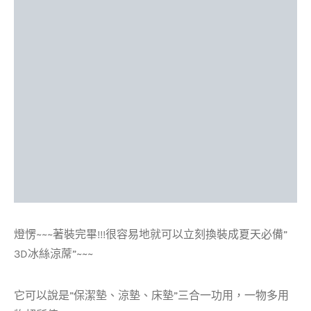
燈愣~~~著裝完畢!!!很容易地就可以立刻換裝成夏天必備”
3D冰絲涼蓆”~~~
它可以說是”保潔墊、涼墊、床墊”三合一功用，一物多
用