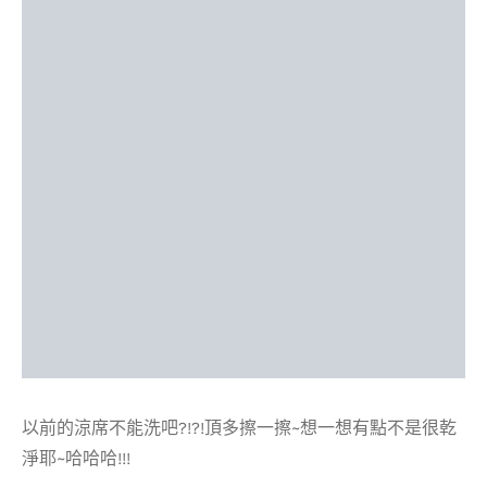
以前的涼席不能洗吧?!?!頂多擦一擦~想一想有點不是很乾
淨耶~哈哈哈!!!