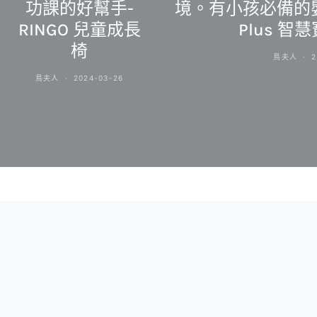
功課的好幫手-
境。有小孩必備的嬰兒
RINGO 兒童成長
Plus 智
椅
鳥夫人
2
鳥夫人
2024-03-26