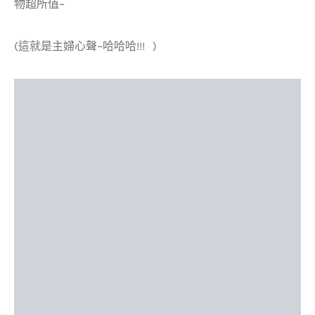
物超所值~
(這就是主婦心聲~哈哈哈!!!
)