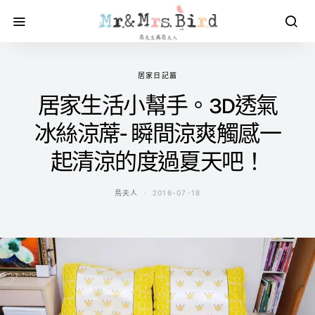
居家日記篇
居家生活小幫手。3D透氣
冰絲涼蓆- 瞬間涼爽觸感一
起清涼的度過夏天吧！
鳥夫人
2016-07-18