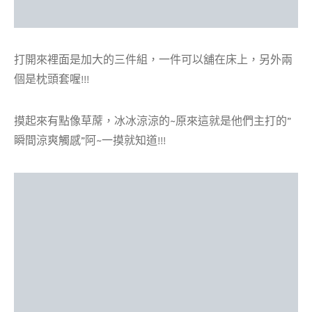
打開來裡面是加大的三件組，一件可以舖在床上，另外兩
個是枕頭套喔!!!
摸起來有點像草蓆，冰冰涼涼的~
原來這就是他們主打的”
瞬間涼爽觸感”阿~一摸就知道!!!