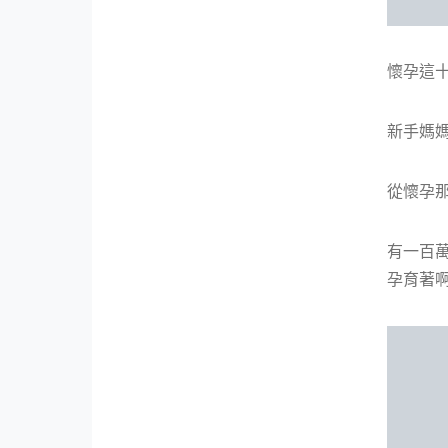
懷孕這
新手媽媽
從懷孕
有一百萬
孕育著啊!