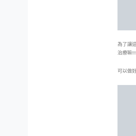
為了讓
治療嘛!!!
可以做