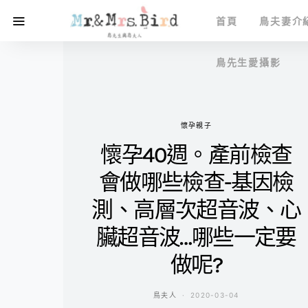
首頁
鳥夫妻介
鳥先生愛攝影
懷孕親子
懷孕40週。產前檢查
會做哪些檢查-基因檢
測、高層次超音波、心
臟超音波…哪些一定要
做呢?
鳥夫人
2020-03-04