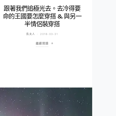
跟著我們追極光去。去冷得要
命的王國要怎麼穿搭 & 與另一
半情侶裝穿搭
鳥夫人
2018-03-31
繼續閱讀