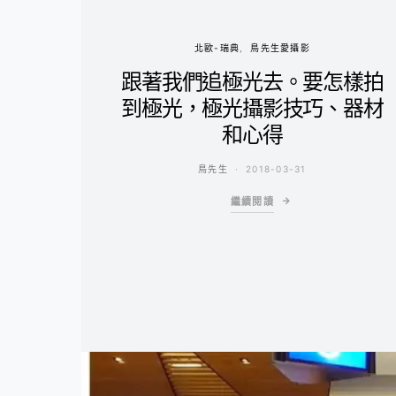
北歐-瑞典
鳥先生愛攝影
跟著我們追極光去。要怎樣拍
到極光，極光攝影技巧、器材
和心得
鳥先生
2018-03-31
繼續閱讀