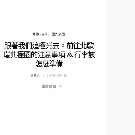
北歐-瑞典
國外旅遊
跟著我們追極光去。前往北歐
瑞典極圈的注意事項 & 行李該
怎麼準備
鳥夫人
2018-03-30
繼續閱讀