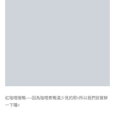
紅咖哩燉鴨~~~因為咖哩煮鴨滿少見的耶!!所以我們就嘗鮮
一下囉!!