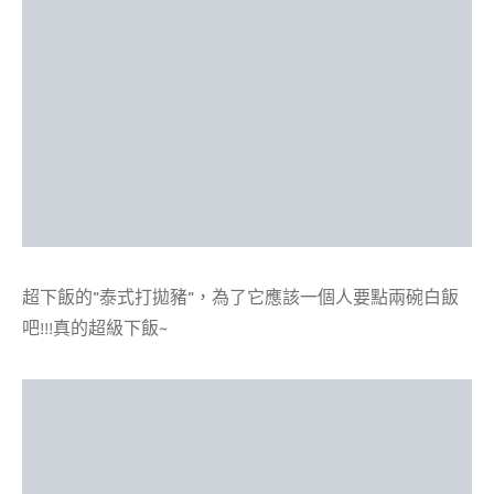
超下飯的”泰式打拋豬”，為了它應該一個人要點兩碗白飯
吧!!!真的超級下飯~