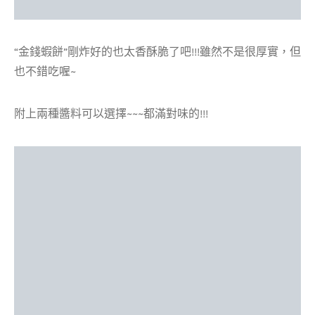
“金錢蝦餅”剛炸好的也太香酥脆了吧!!!雖然不是很厚實，但
也不錯吃喔~
附上兩種醬料可以選擇~~~都滿對味的!!!