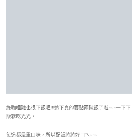
綠咖哩雞也很下飯喔!!!這下真的要點兩碗飯了啦~~~一下下
飯就吃光光，
每道都是重口味，所以配飯將將好ㄇㄟ~~~