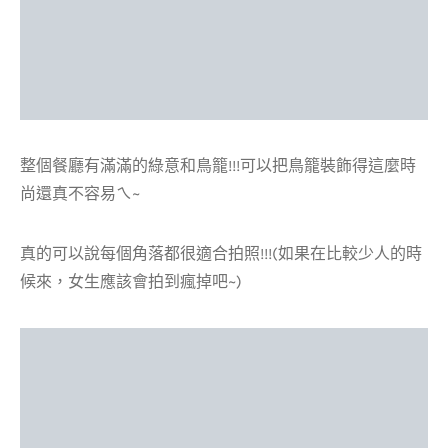
整個餐廳有滿滿的綠意和鳥籠!!!可以把鳥籠裝飾得這麼時
尚還真不容易ㄟ~
真的可以說每個角落都很適合拍照!!!(如果在比較少人的時
候來，女生應該會拍到瘋掉吧~)