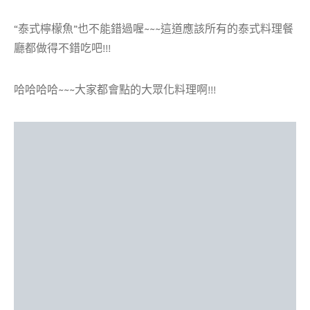
“泰式檸檬魚”也不能錯過喔~~~這道應該所有的泰式料理餐
廳都做得不錯吃吧!!!
哈哈哈哈~~~大家都會點的大眾化料理啊!!!