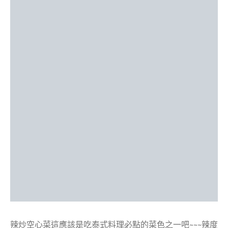
辣炒空心菜這應該是吃泰式料理必點的菜色之一吧~~~辣度