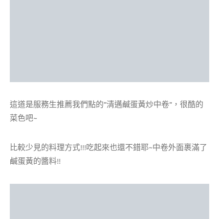
這道是服務生推薦我們點的”清邁鹹蛋黃炒中卷”，很酷的
菜色吧~
比較少見的料理方式!!!吃起來也還不錯耶~中卷外面裹滿了
鹹蛋黃的醬料!!