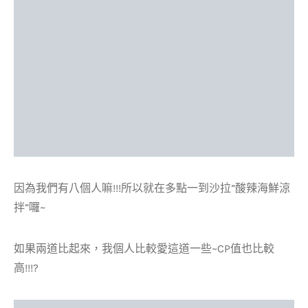
因為我們有八個人嘛!!!所以就在多點一到沙拉”酸辣海鮮涼
拌”囉~
如果兩道比起來，我個人比較愛這道一些~CP值也比較
高!!!?