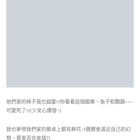
他們家的椅子我也超愛!!!你看看這個圖案，兔子和鸚鵡~~~
可愛死了!!!(少女心爆發~)
我也夢想我們家的餐桌上都有鮮花~(偶爾會滿足自己的幻
想，買束百合來插?)