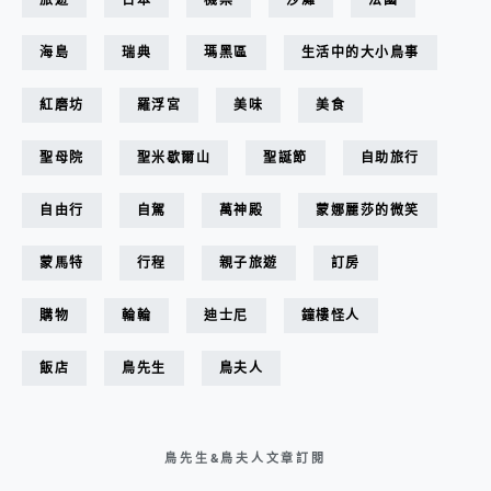
海島
瑞典
瑪黑區
生活中的大小鳥事
紅磨坊
羅浮宮
美味
美食
聖母院
聖米歇爾山
聖誕節
自助旅行
自由行
自駕
萬神殿
蒙娜麗莎的微笑
蒙馬特
行程
親子旅遊
訂房
購物
輪輪
迪士尼
鐘樓怪人
飯店
鳥先生
鳥夫人
鳥先生&鳥夫人文章訂閱