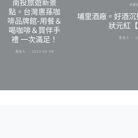
南投旅遊新景
中部
點。台灣惠蓀咖
埔里酒廠。好酒沉甕
啡品牌館-用餐＆
狀元紅【
喝咖啡＆買伴手
禮 一次滿足！
鳥夫人
2
鳥夫人
2023-02-09