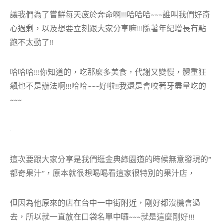
讓我們為了嘗鮮每天疲於奔命啊!!!哈哈哈~~~誰叫我們好奇
心過剩，以及想要立刻跟大家分享嘛!!!隨著年紀增長有點
跑不太動了!!
哈哈哈!!!你知道的，吃那麼多美食，代謝又變慢，體重狂
飆也不是辦法啊!!!哈哈~~~好啦!!我還是會咬著牙盡量吃的
~~~
這次要跟大家分享是我們逛金典綠園道的時候無意發現的”
都奇果汁”，原本就很想喝喝看這家很特別的果汁店，
但因為他原來的店在台中一中街附近，剛好都沒機會過
去，所以就一直放在口袋名單中囉~~~就是這麼剛好!!!