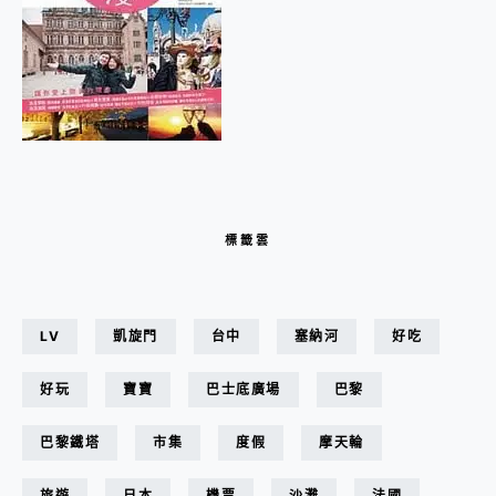
標籤雲
LV
凱旋門
台中
塞納河
好吃
好玩
寶寶
巴士底廣場
巴黎
巴黎鐵塔
市集
度假
摩天輪
旅遊
日本
機票
沙灘
法國