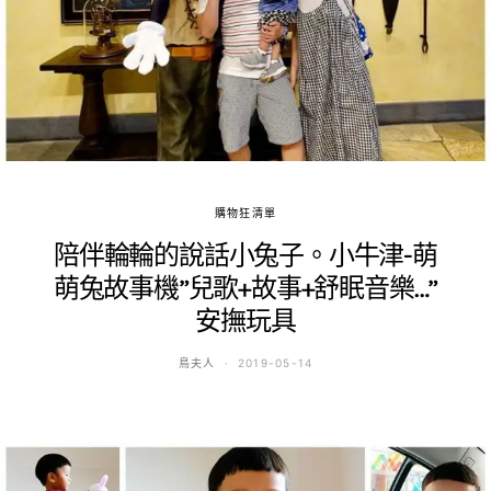
購物狂清單
陪伴輪輪的說話小兔子。小牛津-萌
萌兔故事機”兒歌+故事+舒眠音樂…”
安撫玩具
鳥夫人
2019-05-14