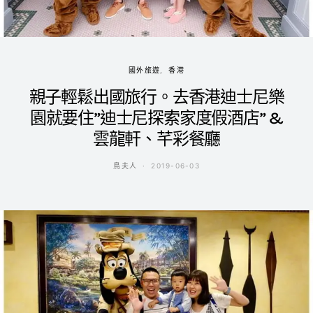
國外旅遊
香港
親子輕鬆出國旅行。去香港迪士尼樂
園就要住”迪士尼探索家度假酒店” &
雲龍軒、芊彩餐廳
鳥夫人
2019-06-03