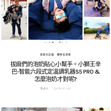
居家日記篇
購物狂清單
拔麻們的泡奶貼心小幫手。小獅王辛
巴-智能六段式定溫調乳器S5 PRO &
怎麼泡奶才對呢?
鳥夫人
2019-01-03