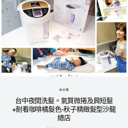
未分類
台中夜間洗髮。氣質微捲及肩短髮
+耐看咖啡橘髮色-秋子精緻髮型沙龍
總店