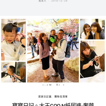
鳥夫人
2018-12-29
居家日記篇
購物狂清單
寶寶日記。大王GOO.N紙尿褲-奢華