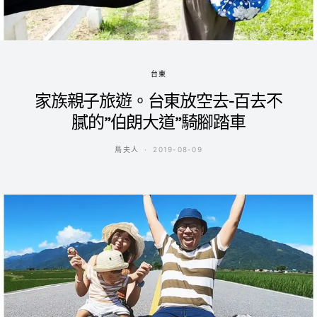
台東
家族親子旅遊。台東放空去-百去不
膩的”伯朗大道”騎腳踏車
鳥夫人
2019-08-09