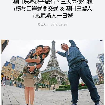
澳門珠海親子旅行。三天兩夜行程
+橫琴口岸通關交通 & 澳門巴黎人
+威尼斯人一日遊
鳥夫人
2019-02-26