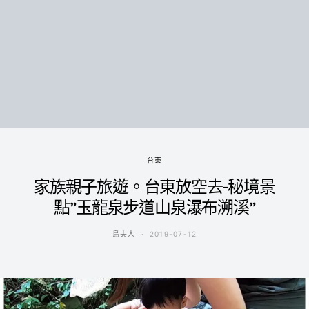
台東
家族親子旅遊。台東放空去-秘境景
點”玉龍泉步道山泉瀑布溯溪”
鳥夫人
2019-07-12